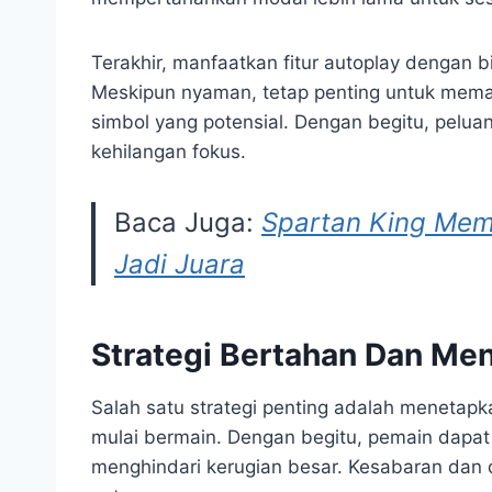
Terakhir, manfaatkan fitur autoplay dengan b
Meskipun nyaman, tetap penting untuk mema
simbol yang potensial. Dengan begitu, peluan
kehilangan fokus.
Baca Juga:
Spartan King Mem
Jadi Juara
Strategi Bertahan Dan Me
Salah satu strategi penting adalah meneta
mulai bermain. Dengan begitu, pemain dapat
menghindari kerugian besar. Kesabaran dan d