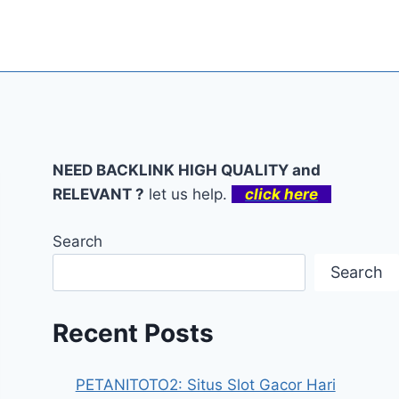
NEED BACKLINK HIGH QUALITY and
RELEVANT ?
let us help.
click here
Search
Search
Recent Posts
PETANITOTO2: Situs Slot Gacor Hari