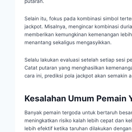
putaran.
Selain itu, fokus pada kombinasi simbol te
jackpot. Misalnya, mengincar kombinasi duri
memberikan kemungkinan kemenangan lebih ti
menantang sekaligus mengasyikkan.
Selalu lakukan evaluasi setelah setiap sesi p
Catat putaran yang menghasilkan kemenanga
cara ini, prediksi pola jackpot akan semakin a
Kesalahan Umum Pemain Y
Banyak pemain tergoda untuk bertaruh besar se
meningkatkan risiko kalah lebih cepat dan ke
lebih efektif ketika taruhan dilakukan deng