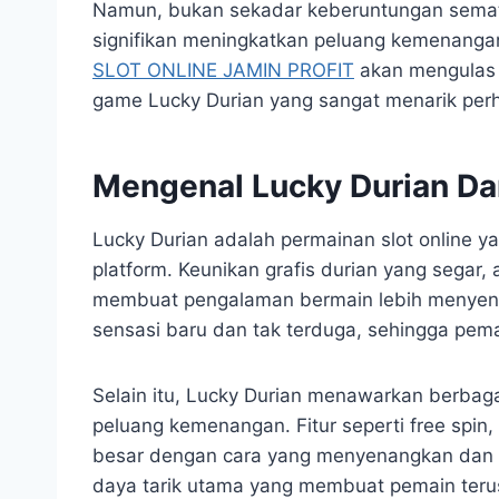
Namun, bukan sekadar keberuntungan semat
signifikan meningkatkan peluang kemenangan 
SLOT ONLINE JAMIN PROFIT
akan mengulas 
game Lucky Durian yang sangat menarik per
Mengenal Lucky Durian D
Lucky Durian adalah permainan slot online ya
platform. Keunikan grafis durian yang segar
membuat pengalaman bermain lebih menyena
sensasi baru dan tak terduga, sehingga pema
Selain itu, Lucky Durian menawarkan berbag
peluang kemenangan. Fitur seperti free spin,
besar dengan cara yang menyenangkan dan me
daya tarik utama yang membuat pemain teru