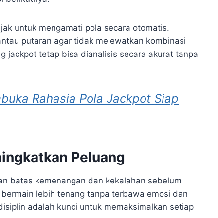
ijak untuk mengamati pola secara otomatis.
ntau putaran agar tidak melewatkan kombinasi
g jackpot tetap bisa dianalisis secara akurat tanpa
buka Rahasia Pola Jackpot Siap
ningkatkan Peluang
pkan batas kemenangan dan kekalahan sebelum
 bermain lebih tenang tanpa terbawa emosi dan
isiplin adalah kunci untuk memaksimalkan setiap