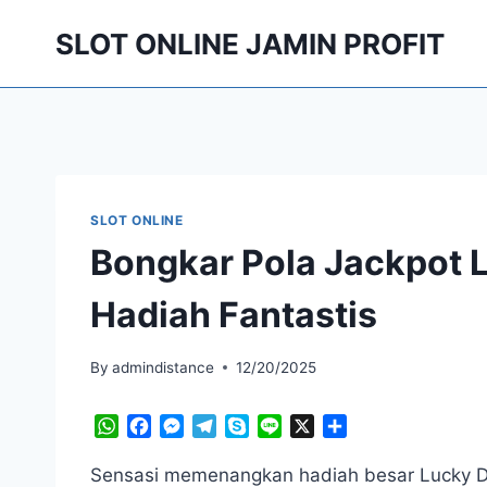
Skip
SLOT ONLINE JAMIN PROFIT
to
content
SLOT ONLINE
Bongkar Pola Jackpot 
Hadiah Fantastis
By
admindistance
12/20/2025
W
F
M
T
S
L
X
S
h
a
e
e
k
i
h
a
c
s
l
y
n
a
Sensasi memenangkan hadiah besar Lucky D