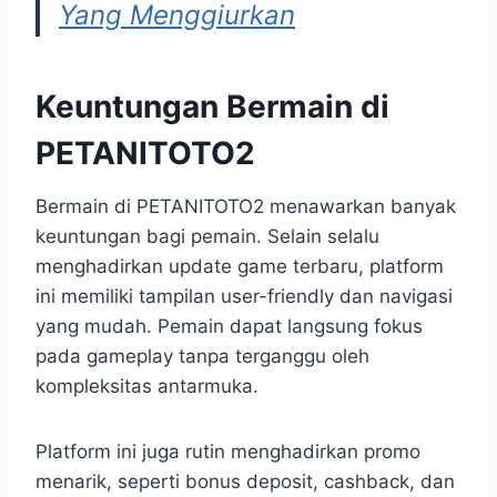
Yang Menggiurkan
Keuntungan Bermain di
PETANITOTO2
Bermain di PETANITOTO2 menawarkan banyak
keuntungan bagi pemain. Selain selalu
menghadirkan update game terbaru, platform
ini memiliki tampilan user-friendly dan navigasi
yang mudah. Pemain dapat langsung fokus
pada gameplay tanpa terganggu oleh
kompleksitas antarmuka.
Platform ini juga rutin menghadirkan promo
menarik, seperti bonus deposit, cashback, dan