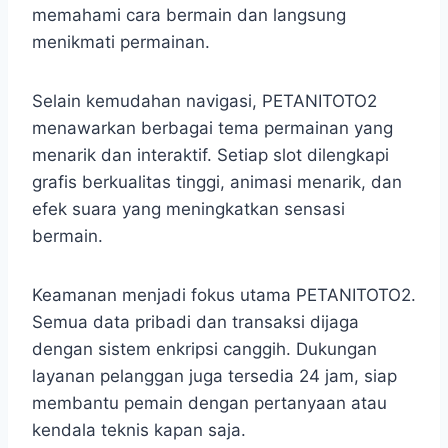
memahami cara bermain dan langsung
menikmati permainan.
Selain kemudahan navigasi, PETANITOTO2
menawarkan berbagai tema permainan yang
menarik dan interaktif. Setiap slot dilengkapi
grafis berkualitas tinggi, animasi menarik, dan
efek suara yang meningkatkan sensasi
bermain.
Keamanan menjadi fokus utama PETANITOTO2.
Semua data pribadi dan transaksi dijaga
dengan sistem enkripsi canggih. Dukungan
layanan pelanggan juga tersedia 24 jam, siap
membantu pemain dengan pertanyaan atau
kendala teknis kapan saja.