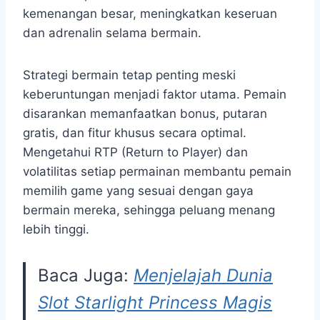
kemenangan besar, meningkatkan keseruan
dan adrenalin selama bermain.
Strategi bermain tetap penting meski
keberuntungan menjadi faktor utama. Pemain
disarankan memanfaatkan bonus, putaran
gratis, dan fitur khusus secara optimal.
Mengetahui RTP (Return to Player) dan
volatilitas setiap permainan membantu pemain
memilih game yang sesuai dengan gaya
bermain mereka, sehingga peluang menang
lebih tinggi.
Baca Juga:
Menjelajah Dunia
Slot Starlight Princess Magis