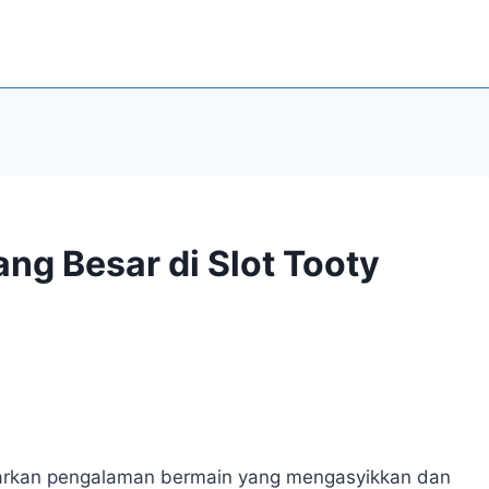
g Besar di Slot Tooty
awarkan pengalaman bermain yang mengasyikkan dan