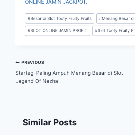
ONLINE JAMIN JACKPOT
.
Post
#
Besar di Slot Tooty Fruity Fruits
#
Menang Besar di 
Tags:
#
SLOT ONLINE JAMIN PROFIT
#
Slot Tooty Fruity Fr
Post
PREVIOUS
Startegi Paling Ampuh Menang Besar di Slot
navigation
Legend Of Nezha
Similar Posts