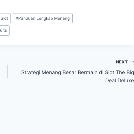
Slot
#
Panduan Lengkap Menang
uits
NEXT
Strategi Menang Besar Bermain di Slot The Big
Deal Deluxe