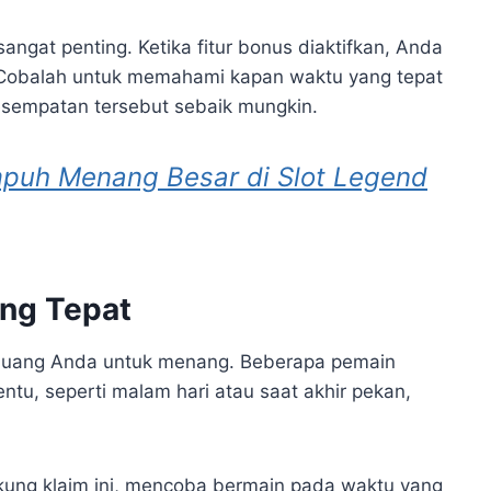
angat penting. Ketika fitur bonus diaktifkan, Anda
. Cobalah untuk memahami kapan waktu yang tepat
esempatan tersebut sebaik mungkin.
mpuh Menang Besar di Slot Legend
ng Tepat
luang Anda untuk menang. Beberapa pemain
tu, seperti malam hari atau saat akhir pekan,
kung klaim ini, mencoba bermain pada waktu yang