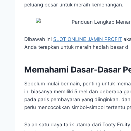
t
e
s
e
p
e
r
peluang besar untuk meraih kemenangan.
s
b
e
g
e
e
A
o
n
r
p
o
g
a
p
k
e
m
r
Dibawah ini
SLOT ONLINE JAMIN PROFIT
aka
Anda terapkan untuk meraih hadiah besar di Sl
Memahami Dasar-Dasar P
Sebelum mulai bermain, penting untuk memaha
ini biasanya memiliki 5 reel dan beberapa 
pada garis pembayaran yang diinginkan, da
perlu mencocokkan simbol-simbol tertentu p
Salah satu daya tarik utama dari Tooty Fruity