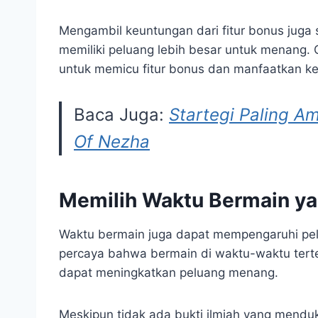
Mengambil keuntungan dari fitur bonus juga s
memiliki peluang lebih besar untuk menang
untuk memicu fitur bonus dan manfaatkan k
Baca Juga:
Startegi Paling A
Of Nezha
Memilih Waktu Bermain ya
Waktu bermain juga dapat mempengaruhi pe
percaya bahwa bermain di waktu-waktu terten
dapat meningkatkan peluang menang.
Meskipun tidak ada bukti ilmiah yang mendu