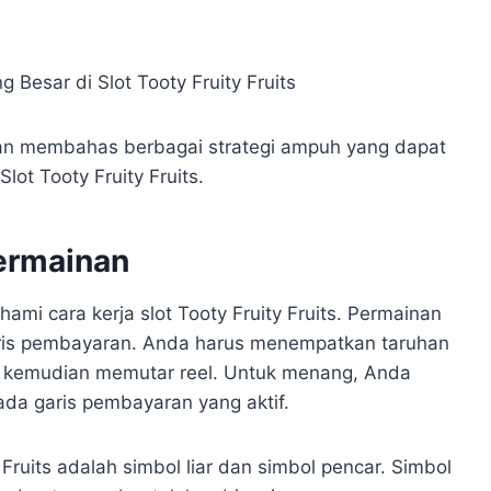
n membahas berbagai strategi ampuh yang dapat
ot Tooty Fruity Fruits.
ermainan
mi cara kerja slot Tooty Fruity Fruits. Permainan
garis pembayaran. Anda harus menempatkan taruhan
n kemudian memutar reel. Untuk menang, Anda
ada garis pembayaran yang aktif.
 Fruits adalah simbol liar dan simbol pencar. Simbol