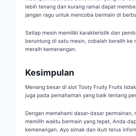
lebih tenang dan kurang ramai dapat memberi
jangan ragu untuk mencoba bermain di berba
Setiap mesin memiliki karakteristik dan pe
beruntung di satu mesin, cobalah beralih ke 
meraih kemenangan.
Kesimpulan
Menang besar di slot Tooty Fruity Fruits tid
juga pada pemahaman yang baik tentang per
Dengan memahami dasar-dasar permainan, me
memilih waktu bermain yang tepat, Anda da
kemenangan. Ayo simak dan ikuti terus inform