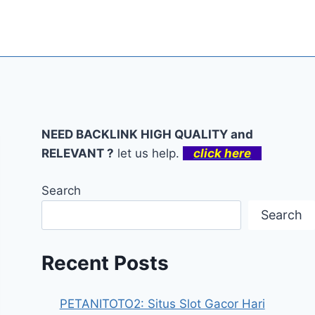
NEED BACKLINK HIGH QUALITY and
RELEVANT ?
let us help.
click here
Search
Search
Recent Posts
PETANITOTO2: Situs Slot Gacor Hari