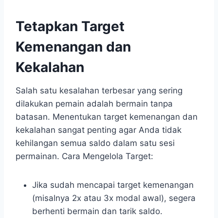
Tetapkan Target
Kemenangan dan
Kekalahan
Salah satu kesalahan terbesar yang sering
dilakukan pemain adalah bermain tanpa
batasan. Menentukan target kemenangan dan
kekalahan sangat penting agar Anda tidak
kehilangan semua saldo dalam satu sesi
permainan. Cara Mengelola Target:
Jika sudah mencapai target kemenangan
(misalnya 2x atau 3x modal awal), segera
berhenti bermain dan tarik saldo.