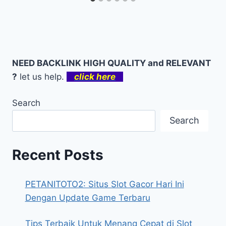
NEED BACKLINK HIGH QUALITY and RELEVANT
?
let us help.
click here
Search
Search
Recent Posts
PETANITOTO2: Situs Slot Gacor Hari Ini
Dengan Update Game Terbaru
Tips Terbaik Untuk Menang Cepat di Slot