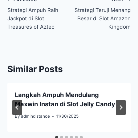
Post
Strategi Ampuh Raih
Strategi Teruji Menang
navigation
Jackpot di Slot
Besar di Slot Amazon
Treasures of Aztec
Kingdom
Similar Posts
Langkah Ampuh Mendulang
Maxwin Instan di Slot Jelly Candy
By
admindistance
11/30/2025