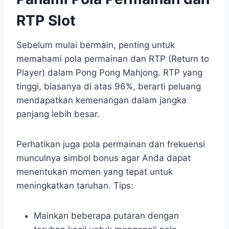
RTP Slot
Sebelum mulai bermain, penting untuk
memahami pola permainan dan RTP (Return to
Player) dalam Pong Pong Mahjong. RTP yang
tinggi, biasanya di atas 96%, berarti peluang
mendapatkan kemenangan dalam jangka
panjang lebih besar.
Perhatikan juga pola permainan dan frekuensi
munculnya simbol bonus agar Anda dapat
menentukan momen yang tepat untuk
meningkatkan taruhan. Tips:
Mainkan beberapa putaran dengan