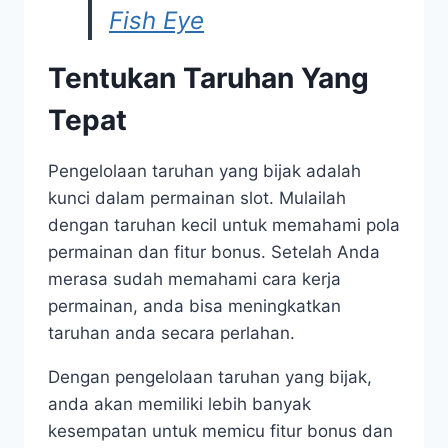
Fish Eye
Tentukan Taruhan Yang
Tepat
Pengelolaan taruhan yang bijak adalah
kunci dalam permainan slot. Mulailah
dengan taruhan kecil untuk memahami pola
permainan dan fitur bonus. Setelah Anda
merasa sudah memahami cara kerja
permainan, anda bisa meningkatkan
taruhan anda secara perlahan.
Dengan pengelolaan taruhan yang bijak,
anda akan memiliki lebih banyak
kesempatan untuk memicu fitur bonus dan