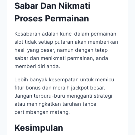
Sabar Dan Nikmati
Proses Permainan
Kesabaran adalah kunci dalam permainan
slot tidak setiap putaran akan memberikan
hasil yang besar, namun dengan tetap
sabar dan menikmati permainan, anda
memberi diri anda.
Lebih banyak kesempatan untuk memicu
fitur bonus dan meraih jackpot besar.
Jangan terburu-buru mengganti strategi
atau meningkatkan taruhan tanpa
pertimbangan matang.
Kesimpulan