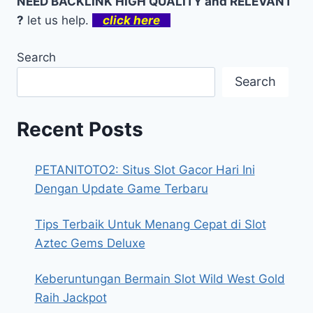
NEED BACKLINK HIGH QUALITY and RELEVANT
?
let us help.
click here
Search
Search
Recent Posts
PETANITOTO2: Situs Slot Gacor Hari Ini
Dengan Update Game Terbaru
Tips Terbaik Untuk Menang Cepat di Slot
Aztec Gems Deluxe
Keberuntungan Bermain Slot Wild West Gold
Raih Jackpot