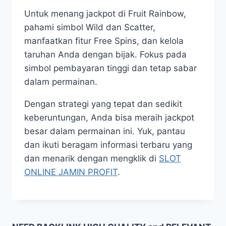
Untuk menang jackpot di Fruit Rainbow,
pahami simbol Wild dan Scatter,
manfaatkan fitur Free Spins, dan kelola
taruhan Anda dengan bijak. Fokus pada
simbol pembayaran tinggi dan tetap sabar
dalam permainan.
Dengan strategi yang tepat dan sedikit
keberuntungan, Anda bisa meraih jackpot
besar dalam permainan ini. Yuk, pantau
dan ikuti beragam informasi terbaru yang
dan menarik dengan mengklik di
SLOT
ONLINE JAMIN PROFIT
.