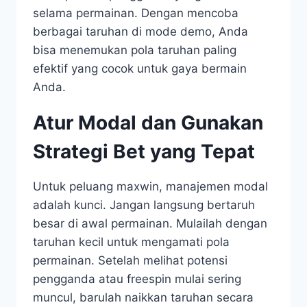
selama permainan. Dengan mencoba
berbagai taruhan di mode demo, Anda
bisa menemukan pola taruhan paling
efektif yang cocok untuk gaya bermain
Anda.
Atur Modal dan Gunakan
Strategi Bet yang Tepat
Untuk peluang maxwin, manajemen modal
adalah kunci. Jangan langsung bertaruh
besar di awal permainan. Mulailah dengan
taruhan kecil untuk mengamati pola
permainan. Setelah melihat potensi
pengganda atau freespin mulai sering
muncul, barulah naikkan taruhan secara