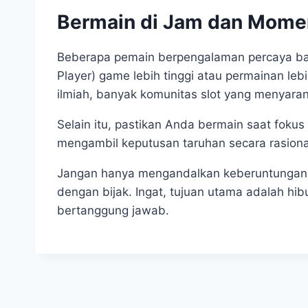
Bermain di Jam dan Mome
Beberapa pemain berpengalaman percaya bah
Player) game lebih tinggi atau permainan lebi
ilmiah, banyak komunitas slot yang menyara
Selain itu, pastikan Anda bermain saat fokus
mengambil keputusan taruhan secara rasiona
Jangan hanya mengandalkan keberuntungan 
dengan bijak. Ingat, tujuan utama adalah hib
bertanggung jawab.