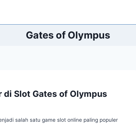
Gates of Olympus
di Slot Gates of Olympus
njadi salah satu game slot online paling populer