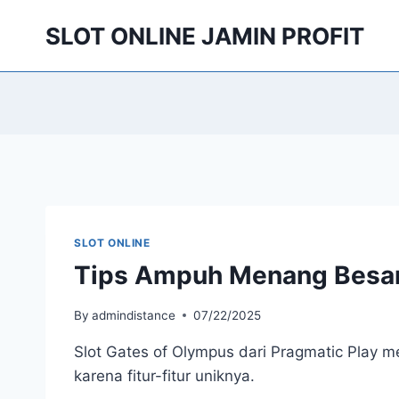
Skip
SLOT ONLINE JAMIN PROFIT
to
content
SLOT ONLINE
Tips Ampuh Menang Besar 
By
admindistance
07/22/2025
Slot Gates of Olympus dari Pragmatic Play me
karena fitur-fitur uniknya.