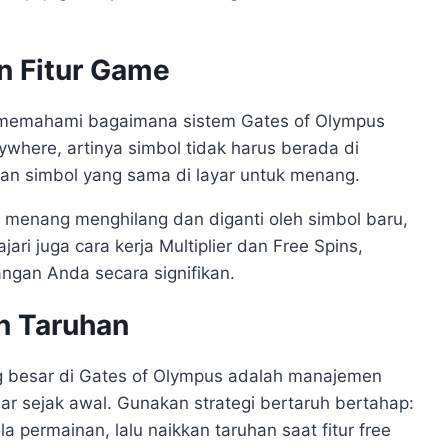
n Fitur Game
 memahami bagaimana sistem Gates of Olympus
ywhere, artinya simbol tidak harus berada di
pan simbol yang sama di layar untuk menang.
g menang menghilang dan diganti oleh simbol baru,
i juga cara kerja Multiplier dan Free Spins,
angan Anda secara signifikan.
n Taruhan
 besar di Gates of Olympus adalah manajemen
sar sejak awal. Gunakan strategi bertaruh bertahap:
a permainan, lalu naikkan taruhan saat fitur free