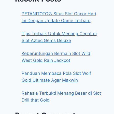
PETANITOTO2: Situs Slot Gacor Hari
Ini Dengan Update Game Terbaru
Tips Terbaik Untuk Menang Cepat di
Slot Aztec Gems Deluxe
Keberuntungan Bermain Slot Wild
West Gold Raih Jackpot
Panduan Membaca Pola Slot Wolf
Gold Ultimate Agar Maxwin
Rahasia Terbukti Menang Besar di Slot
Drill that Gold