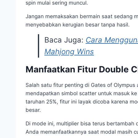
spin mulai sering muncul.
Jangan memaksakan bermain saat sedang meng
menyebabkan kerugian besar tanpa hasil.
Baca Juga:
Cara Mengguna
Mahjong Wins
Manfaatkan Fitur Double C
Salah satu fitur penting di Gates of Olympu
mendapatkan simbol scatter untuk masuk k
taruhan 25%, fitur ini layak dicoba karena 
besar.
Di mode ini, multiplier bisa terus bertamba
Anda memanfaatkannya saat modal masih cuk