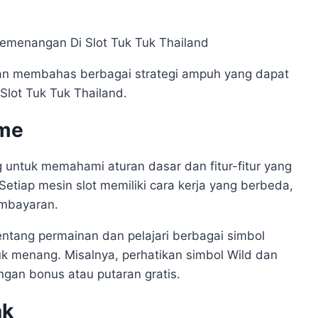
n membahas berbagai strategi ampuh yang dapat
Slot Tuk Tuk Thailand.
ame
 untuk memahami aturan dasar dan fitur-fitur yang
etiap mesin slot memiliki cara kerja yang berbeda,
embayaran.
tang permainan dan pelajari berbagai simbol
 menang. Misalnya, perhatikan simbol Wild dan
ngan bonus atau putaran gratis.
ak