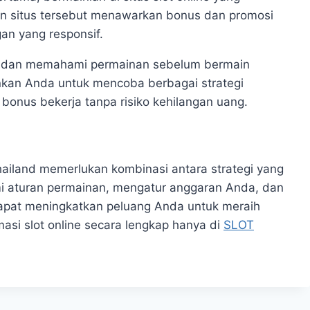
ikan situs tersebut menawarkan bonus dan promosi
an yang responsif.
ih dan memahami permainan sebelum bermain
nkan Anda untuk mencoba berbagai strategi
bonus bekerja tanpa risiko kehilangan uang.
ailand memerlukan kombinasi antara strategi yang
 aturan permainan, mengatur anggaran Anda, dan
apat meningkatkan peluang Anda untuk meraih
asi slot online secara lengkap hanya di
SLOT