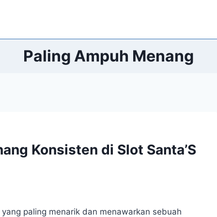
Paling Ampuh Menang
ng Konsisten di Slot Santa’S
an yang paling menarik dan menawarkan sebuah