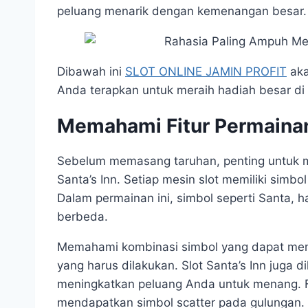
peluang menarik dengan kemenangan besar.
Dibawah ini
SLOT ONLINE JAMIN PROFIT
aka
Anda terapkan untuk meraih hadiah besar di S
Memahami Fitur Permaina
Sebelum memasang taruhan, penting untuk m
Santa’s Inn. Setiap mesin slot memiliki simbo
Dalam permainan ini, simbol seperti Santa, h
berbeda.
Memahami kombinasi simbol yang dapat mem
yang harus dilakukan. Slot Santa’s Inn juga 
meningkatkan peluang Anda untuk menang. Fit
mendapatkan simbol scatter pada gulungan.