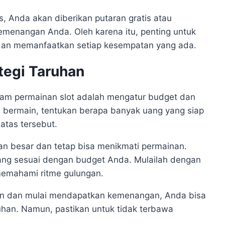
s, Anda akan diberikan putaran gratis atau
menangan Anda. Oleh karena itu, penting untuk
 dan memanfaatkan setiap kesempatan yang ada.
tegi Taruhan
lam permainan slot adalah mengatur budget dan
i bermain, tentukan berapa banyak uang yang siap
atas tersebut.
n besar dan tetap bisa menikmati permainan.
yang sesuai dengan budget Anda. Mulailah dengan
memahami ritme gulungan.
n dan mulai mendapatkan kemenangan, Anda bisa
an. Namun, pastikan untuk tidak terbawa