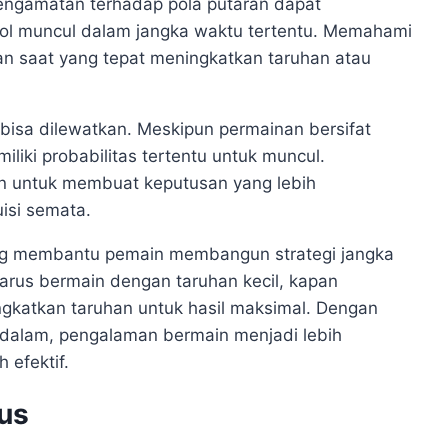
pengamatan terhadap pola putaran dapat
ol muncul dalam jangka waktu tertentu. Memahami
an saat yang tepat meningkatkan taruhan atau
 bisa dilewatkan. Meskipun permainan bersifat
iliki probabilitas tertentu untuk muncul.
 untuk membuat keputusan yang lebih
isi semata.
ang membantu pemain membangun strategi jangka
rus bermain dengan taruhan kecil, kapan
gkatkan taruhan untuk hasil maksimal. Dengan
alam, pengalaman bermain menjadi lebih
 efektif.
us