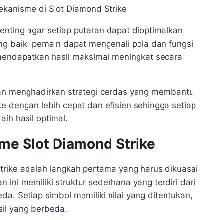
ting agar setiap putaran dapat dioptimalkan
g baik, pemain dapat mengenali pola dan fungsi
 mendapatkan hasil maksimal meningkat secara
n menghadirkan strategi cerdas yang membantu
dengan lebih cepat dan efisien sehingga setiap
ih hasil optimal.
e Slot Diamond Strike
ike adalah langkah pertama yang harus dikuasai
 ini memiliki struktur sederhana yang terdiri dari
a. Setiap simbol memiliki nilai yang ditentukan,
il yang berbeda.