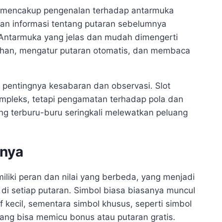
a mencakup pengenalan terhadap antarmuka
 dan informasi tentang putaran sebelumnya
Antarmuka yang jelas dan mudah dimengerti
han, mengatur putaran otomatis, dan membaca
 pentingnya kesabaran dan observasi. Slot
mpleks, tetapi pengamatan terhadap pola dan
g terburu-buru seringkali melewatkan peluang
inya
iliki peran dan nilai yang berbeda, yang menjadi
i setiap putaran. Simbol biasa biasanya muncul
f kecil, sementara simbol khusus, seperti simbol
yang bisa memicu bonus atau putaran gratis.