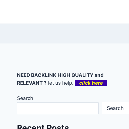
NEED BACKLINK HIGH QUALITY and
RELEVANT ?
let us help.
click here
Search
Search
Recent Posts