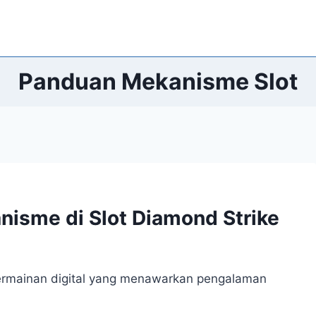
Panduan Mekanisme Slot
nisme di Slot Diamond Strike
permainan digital yang menawarkan pengalaman