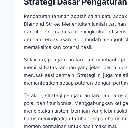
Strategi Dasar Pengaturan
Pengaturan taruhan adalah salah satu aspe
Diamond Strike. Menentukan jumlah taruhan 
dan fitur bonus dapat meningkatkan efisiens
dengan cerdas akan lebih mudah mengontrol 
memaksimalkan potensi hasil.
Selain itu, pengaturan taruhan membantu p
memiliki batas taruhan yang jelas, pemain da
merusak sesi bermain. Strategi ini juga melat
memanfaatkan setiap putaran dengan perti
Terakhir, strategi pengaturan taruhan haru
pola, dan fitur bonus. Menggabungkan ketig
menciptakan sistem bermain yang lebih soli
harus meningkatkan taruhan, kapan harus m
momen permainan untuk hasil maksimal.