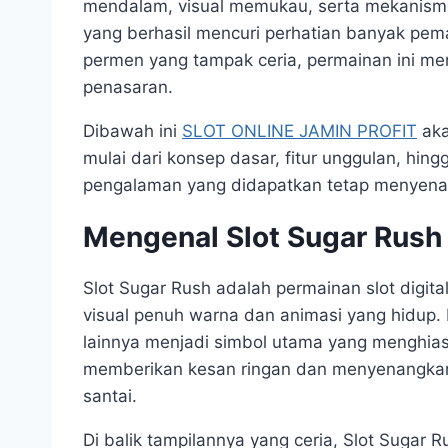
mendalam, visual memukau, serta mekanisme
yang berhasil mencuri perhatian banyak pem
permen yang tampak ceria, permainan ini m
penasaran.
Dibawah ini
SLOT ONLINE JAMIN PROFIT
aka
mulai dari konsep dasar, fitur unggulan, hin
pengalaman yang didapatkan tetap menyen
Mengenal Slot Sugar Rus
Slot Sugar Rush adalah permainan slot digi
visual penuh warna dan animasi yang hidup. P
lainnya menjadi simbol utama yang menghiasi
memberikan kesan ringan dan menyenangkan
santai.
Di balik tampilannya yang ceria, Slot Suga