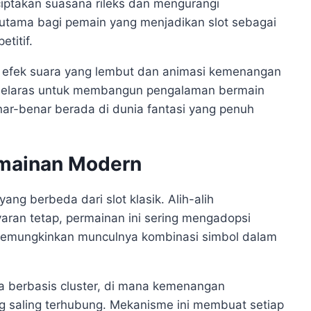
ptakan suasana rileks dan mengurangi
erutama bagi pemain yang menjadikan slot sebagai
titif.
eh efek suara yang lembut dan animasi kemenangan
selaras untuk membangun pengalaman bermain
ar-benar berada di dunia fantasi yang penuh
rmainan Modern
ang berbeda dari slot klasik. Alih-alih
ran tetap, permainan ini sering mengadopsi
i memungkinkan munculnya kombinasi simbol dalam
 berbasis cluster, di mana kemenangan
ng saling terhubung. Mekanisme ini membuat setiap