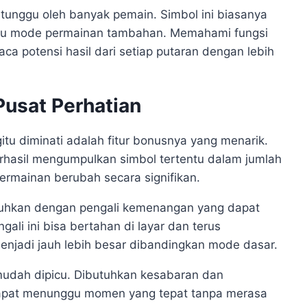
itunggu oleh banyak pemain. Simbol ini biasanya
tau mode permainan tambahan. Memahami fungsi
 potensi hasil dari setiap putaran dengan lebih
Pusat Perhatian
itu diminati adalah fitur bonusnya yang menarik.
berhasil mengumpulkan simbol tertentu dalam jumlah
permainan berubah secara signifikan.
guhkan dengan pengali kemenangan yang dapat
ali ini bisa bertahan di layar dan terus
njadi jauh lebih besar dibandingkan mode dasar.
 mudah dipicu. Dibutuhkan kesabaran dan
dapat menunggu momen yang tepat tanpa merasa