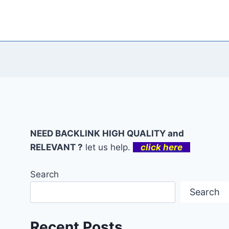
NEED BACKLINK HIGH QUALITY and
RELEVANT ?
let us help.
click here
Search
Search
Recent Posts