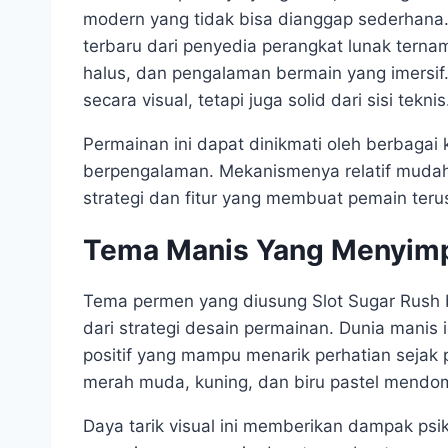
modern yang tidak bisa dianggap sederhana
terbaru dari penyedia perangkat lunak terna
halus, dan pengalaman bermain yang imersif
secara visual, tetapi juga solid dari sisi teknis
Permainan ini dapat dinikmati oleh berbaga
berpengalaman. Mekanismenya relatif muda
strategi dan fitur yang membuat pemain terus
Tema Manis Yang Menyimpa
Tema permen yang diusung Slot Sugar Rush b
dari strategi desain permainan. Dunia manis
positif yang mampu menarik perhatian sejak
merah muda, kuning, dan biru pastel mendom
Daya tarik visual ini memberikan dampak psik