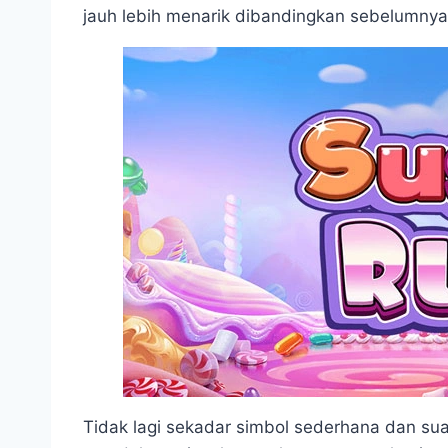
jauh lebih menarik dibandingkan sebelumnya
Tidak lagi sekadar simbol sederhana dan sua