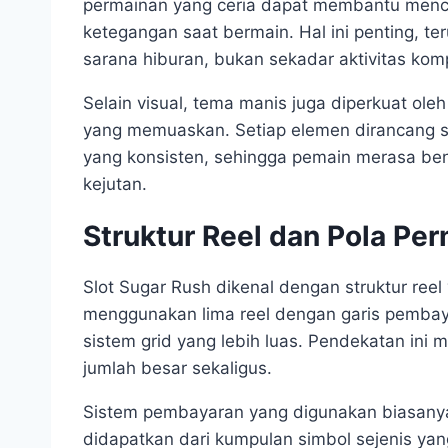
permainan yang ceria dapat membantu menci
ketegangan saat bermain. Hal ini penting, t
sarana hiburan, bukan sekadar aktivitas kompe
Selain visual, tema manis juga diperkuat ol
yang memuaskan. Setiap elemen dirancang 
yang konsisten, sehingga pemain merasa ben
kejutan.
Struktur Reel dan Pola Pe
Slot Sugar Rush dikenal dengan struktur reel y
menggunakan lima reel dengan garis pembaya
sistem grid yang lebih luas. Pendekatan in
jumlah besar sekaligus.
Sistem pembayaran yang digunakan biasanya
didapatkan dari kumpulan simbol sejenis ya