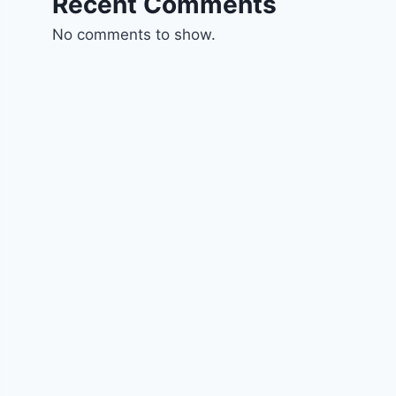
Recent Comments
No comments to show.