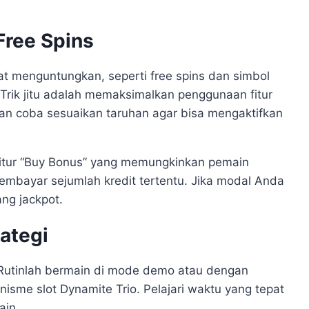
Free Spins
gat menguntungkan, seperti free spins dan simbol
rik jitu adalah memaksimalkan penggunaan fitur
 dan coba sesuaikan taruhan agar bisa mengaktifkan
 fitur “Buy Bonus” yang memungkinkan pemain
mbayar sejumlah kredit tertentu. Jika modal Anda
ng jackpot.
rategi
. Rutinlah bermain di mode demo atau dengan
isme slot Dynamite Trio. Pelajari waktu yang tepat
ain.