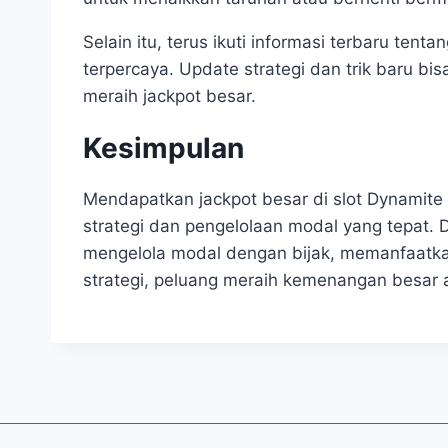
Selain itu, terus ikuti informasi terbaru tent
terpercaya. Update strategi dan trik baru b
meraih jackpot besar.
Kesimpulan
Mendapatkan jackpot besar di slot Dynamite 
strategi dan pengelolaan modal yang tepa
mengelola modal dengan bijak, memanfaatkan 
strategi, peluang meraih kemenangan besar 