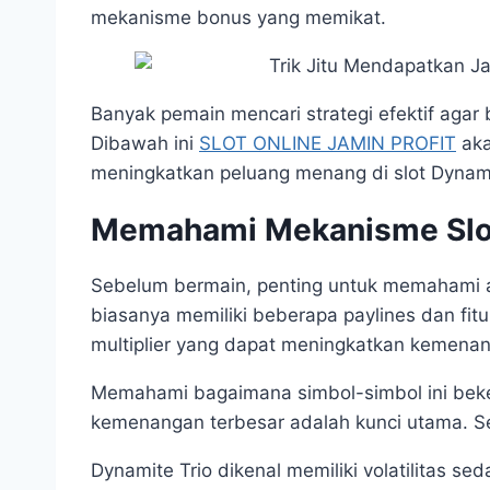
mekanisme bonus yang memikat.
Banyak pemain mencari strategi efektif agar 
Dibawah ini
SLOT ONLINE JAMIN PROFIT
aka
meningkatkan peluang menang di slot Dynami
Memahami Mekanisme Slot
Sebelum bermain, penting untuk memahami atu
biasanya memiliki beberapa paylines dan fitur
multiplier yang dapat meningkatkan kemena
Memahami bagaimana simbol-simbol ini beke
kemenangan terbesar adalah kunci utama. Selain
Dynamite Trio dikenal memiliki volatilitas s