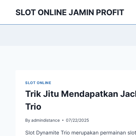
Skip
SLOT ONLINE JAMIN PROFIT
to
content
SLOT ONLINE
Trik Jitu Mendapatkan Jac
Trio
By
admindistance
07/22/2025
Slot Dynamite Trio merupakan permainan sl