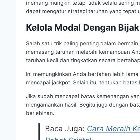
memang mungkin tetapi tidak selalu sering
dapat mengatur strategi taruhan yang tepat
Kelola Modal Dengan Bijak
Salah satu trik paling penting dalam bermai
memasang taruhan melebihi kemampuan Anda.
taruhan kecil dan tingkatkan secara bertah
Ini memungkinkan Anda bertahan lebih lama
mencapai jackpot. Selain itu, tentukan bata
Jika sudah mencapai batas kemenangan yang 
mengamankan hasil. Begitu juga dengan bata
berlebihan.
Baca Juga:
Cara Meraih K