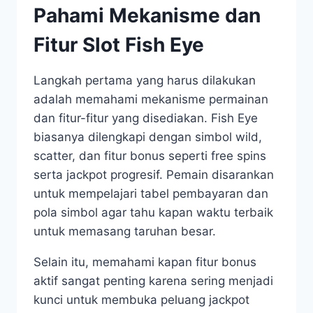
Pahami Mekanisme dan
Fitur Slot Fish Eye
Langkah pertama yang harus dilakukan
adalah memahami mekanisme permainan
dan fitur-fitur yang disediakan. Fish Eye
biasanya dilengkapi dengan simbol wild,
scatter, dan fitur bonus seperti free spins
serta jackpot progresif. Pemain disarankan
untuk mempelajari tabel pembayaran dan
pola simbol agar tahu kapan waktu terbaik
untuk memasang taruhan besar.
Selain itu, memahami kapan fitur bonus
aktif sangat penting karena sering menjadi
kunci untuk membuka peluang jackpot