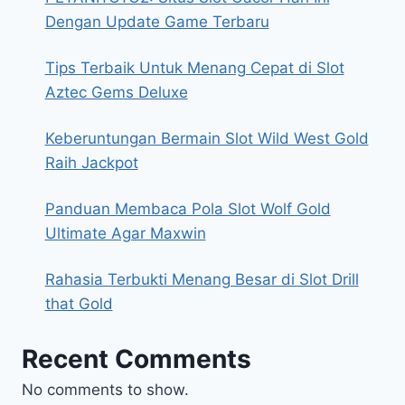
Dengan Update Game Terbaru
Tips Terbaik Untuk Menang Cepat di Slot
Aztec Gems Deluxe
Keberuntungan Bermain Slot Wild West Gold
Raih Jackpot
Panduan Membaca Pola Slot Wolf Gold
Ultimate Agar Maxwin
Rahasia Terbukti Menang Besar di Slot Drill
that Gold
Recent Comments
No comments to show.