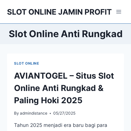
Skip
SLOT ONLINE JAMIN PROFIT
to
content
Slot Online Anti Rungkad
SLOT ONLINE
AVIANTOGEL – Situs Slot
Online Anti Rungkad &
Paling Hoki 2025
By
admindistance
05/27/2025
Tahun 2025 menjadi era baru bagi para