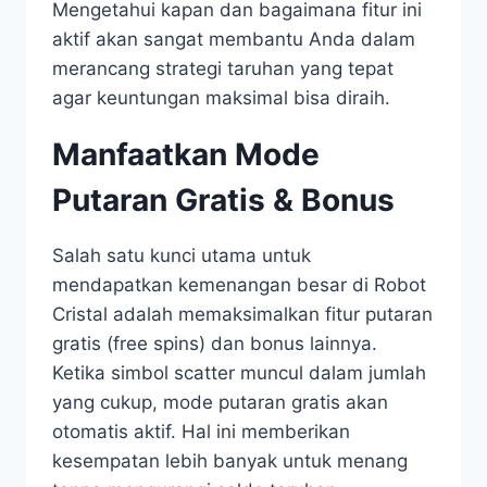
Mengetahui kapan dan bagaimana fitur ini
aktif akan sangat membantu Anda dalam
merancang strategi taruhan yang tepat
agar keuntungan maksimal bisa diraih.
Manfaatkan Mode
Putaran Gratis & Bonus
Salah satu kunci utama untuk
mendapatkan kemenangan besar di Robot
Cristal adalah memaksimalkan fitur putaran
gratis (free spins) dan bonus lainnya.
Ketika simbol scatter muncul dalam jumlah
yang cukup, mode putaran gratis akan
otomatis aktif. Hal ini memberikan
kesempatan lebih banyak untuk menang