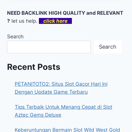
NEED BACKLINK HIGH QUALITY and RELEVANT
?
let us help.
click here
Search
Search
Recent Posts
PETANITOTO2: Situs Slot Gacor Hari Ini
Dengan Update Game Terbaru
Tips Terbaik Untuk Menang Cepat di Slot
Aztec Gems Deluxe
Keberuntungan Bermain Slot Wild West Gold