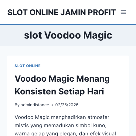
Skip
SLOT ONLINE JAMIN PROFIT
to
content
slot Voodoo Magic
SLOT ONLINE
Voodoo Magic Menang
Konsisten Setiap Hari
By
admindistance
02/25/2026
Voodoo Magic menghadirkan atmosfer
mistis yang memadukan simbol kuno,
warna gelap yang elegan, dan efek visual