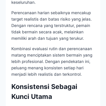
keseluruhan.
Perencanaan harian sebaiknya mencakup
target realistis dan batas risiko yang jelas.
Dengan rencana yang terstruktur, pemain
tidak bermain secara acak, melainkan
memiliki arah dan tujuan yang terukur.
Kombinasi evaluasi rutin dan perencanaan
matang menciptakan sistem bermain yang
lebih profesional. Dengan pendekatan ini,
peluang menang konsisten setiap hari
menjadi lebih realistis dan terkontrol.
Konsistensi Sebagai
Kunci Utama