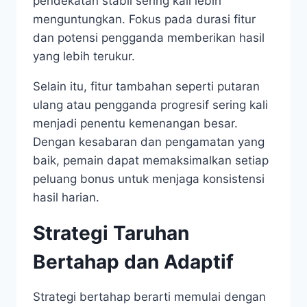
pendekatan stabil sering kali lebih
menguntungkan. Fokus pada durasi fitur
dan potensi pengganda memberikan hasil
yang lebih terukur.
Selain itu, fitur tambahan seperti putaran
ulang atau pengganda progresif sering kali
menjadi penentu kemenangan besar.
Dengan kesabaran dan pengamatan yang
baik, pemain dapat memaksimalkan setiap
peluang bonus untuk menjaga konsistensi
hasil harian.
Strategi Taruhan
Bertahap dan Adaptif
Strategi bertahap berarti memulai dengan