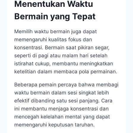
Menentukan Waktu
Bermain yang Tepat
Memilih waktu bermain juga dapat
memengaruhi kualitas fokus dan
konsentrasi. Bermain saat pikiran segar,
seperti di pagi atau malam hari setelah
istirahat cukup, membantu meningkatkan
ketelitian dalam membaca pola permainan.
Beberapa pemain percaya bahwa membagi
waktu bermain dalam sesi singkat lebih
efektif dibanding satu sesi panjang. Cara
ini membantu menjaga konsentrasi dan
mencegah kelelahan mental yang dapat
memengaruhi keputusan taruhan.