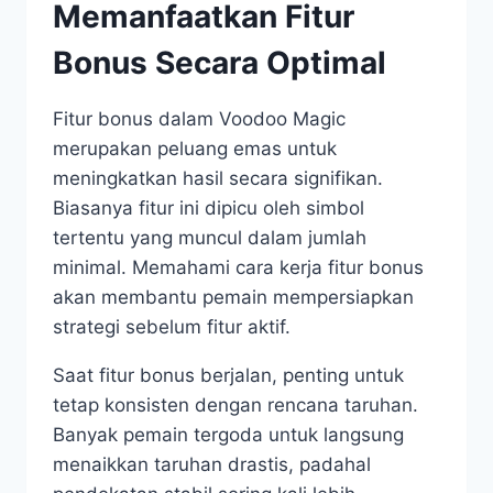
Memanfaatkan Fitur
Bonus Secara Optimal
Fitur bonus dalam Voodoo Magic
merupakan peluang emas untuk
meningkatkan hasil secara signifikan.
Biasanya fitur ini dipicu oleh simbol
tertentu yang muncul dalam jumlah
minimal. Memahami cara kerja fitur bonus
akan membantu pemain mempersiapkan
strategi sebelum fitur aktif.
Saat fitur bonus berjalan, penting untuk
tetap konsisten dengan rencana taruhan.
Banyak pemain tergoda untuk langsung
menaikkan taruhan drastis, padahal