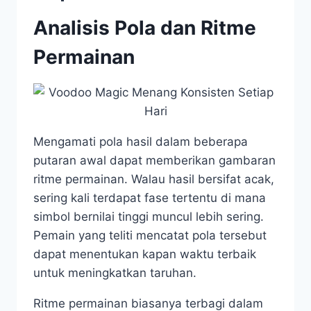
Analisis Pola dan Ritme
Permainan
Mengamati pola hasil dalam beberapa
putaran awal dapat memberikan gambaran
ritme permainan. Walau hasil bersifat acak,
sering kali terdapat fase tertentu di mana
simbol bernilai tinggi muncul lebih sering.
Pemain yang teliti mencatat pola tersebut
dapat menentukan kapan waktu terbaik
untuk meningkatkan taruhan.
Ritme permainan biasanya terbagi dalam