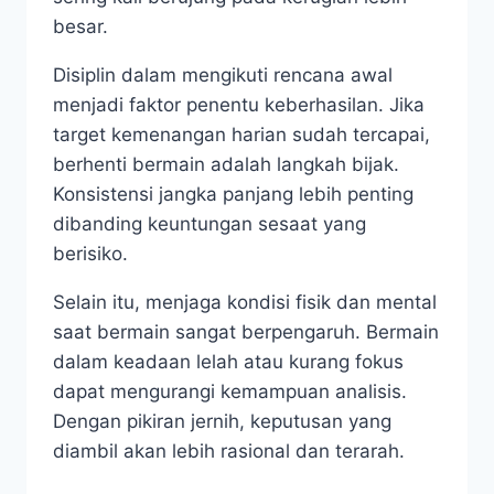
besar.
Disiplin dalam mengikuti rencana awal
menjadi faktor penentu keberhasilan. Jika
target kemenangan harian sudah tercapai,
berhenti bermain adalah langkah bijak.
Konsistensi jangka panjang lebih penting
dibanding keuntungan sesaat yang
berisiko.
Selain itu, menjaga kondisi fisik dan mental
saat bermain sangat berpengaruh. Bermain
dalam keadaan lelah atau kurang fokus
dapat mengurangi kemampuan analisis.
Dengan pikiran jernih, keputusan yang
diambil akan lebih rasional dan terarah.