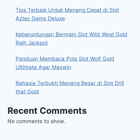
Tips Terbaik Untuk Menang Cepat di Slot
Aztec Gems Deluxe
Keberuntungan Bermain Slot Wild West Gold
Raih Jackpot
Panduan Membaca Pola Slot Wolf Gold
Ultimate Agar Maxwin
Rahasia Terbukti Menang Besar di Slot Drill
that Gold
Recent Comments
No comments to show.