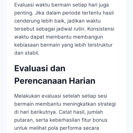
Evaluasi waktu bermain setiap hari juga
penting. Jika dalam periode tertentu hasil
cenderung lebih baik, jadikan waktu
tersebut sebagai jadwal rutin. Konsistensi
waktu dapat membantu membangun
kebiasaan bermain yang lebih terstruktur
dan stabil.
Evaluasi dan
Perencanaan Harian
Melakukan evaluasi setelah setiap sesi
bermain membantu meningkatkan strategi
di hari berikutnya. Catat hasil, jumlah
putaran, serta keberhasilan fitur bonus
untuk melihat pola performa secara