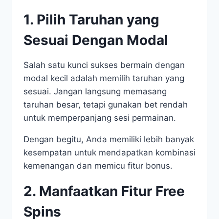
1. Pilih Taruhan yang
Sesuai Dengan Modal
Salah satu kunci sukses bermain dengan
modal kecil adalah memilih taruhan yang
sesuai. Jangan langsung memasang
taruhan besar, tetapi gunakan bet rendah
untuk memperpanjang sesi permainan.
Dengan begitu, Anda memiliki lebih banyak
kesempatan untuk mendapatkan kombinasi
kemenangan dan memicu fitur bonus.
2. Manfaatkan Fitur Free
Spins