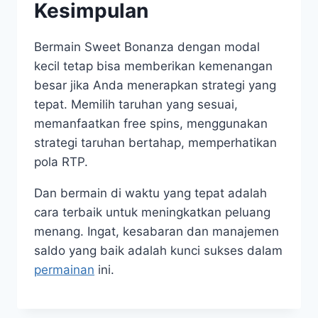
Kesimpulan
Bermain Sweet Bonanza dengan modal
kecil tetap bisa memberikan kemenangan
besar jika Anda menerapkan strategi yang
tepat. Memilih taruhan yang sesuai,
memanfaatkan free spins, menggunakan
strategi taruhan bertahap, memperhatikan
pola RTP.
Dan bermain di waktu yang tepat adalah
cara terbaik untuk meningkatkan peluang
menang. Ingat, kesabaran dan manajemen
saldo yang baik adalah kunci sukses dalam
permainan
ini.