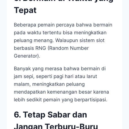
Tepat
Beberapa pemain percaya bahwa bermain
pada waktu tertentu bisa meningkatkan
peluang menang. Walaupun sistem slot
berbasis RNG (Random Number
Generator).
Banyak yang merasa bahwa bermain di
jam sepi, seperti pagi hari atau larut
malam, meningkatkan peluang
mendapatkan kemenangan besar karena
lebih sedikit pemain yang berpartisipasi.
6. Tetap Sabar dan
Jangan Terburu-Buru