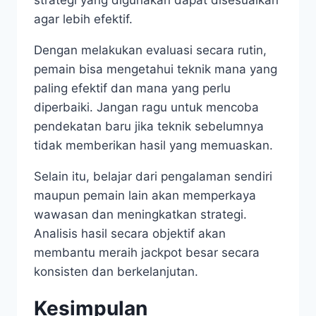
strategi yang digunakan dapat disesuaikan
agar lebih efektif.
Dengan melakukan evaluasi secara rutin,
pemain bisa mengetahui teknik mana yang
paling efektif dan mana yang perlu
diperbaiki. Jangan ragu untuk mencoba
pendekatan baru jika teknik sebelumnya
tidak memberikan hasil yang memuaskan.
Selain itu, belajar dari pengalaman sendiri
maupun pemain lain akan memperkaya
wawasan dan meningkatkan strategi.
Analisis hasil secara objektif akan
membantu meraih jackpot besar secara
konsisten dan berkelanjutan.
Kesimpulan