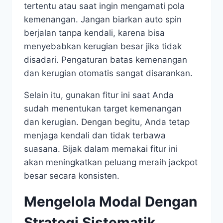
tertentu atau saat ingin mengamati pola
kemenangan. Jangan biarkan auto spin
berjalan tanpa kendali, karena bisa
menyebabkan kerugian besar jika tidak
disadari. Pengaturan batas kemenangan
dan kerugian otomatis sangat disarankan.
Selain itu, gunakan fitur ini saat Anda
sudah menentukan target kemenangan
dan kerugian. Dengan begitu, Anda tetap
menjaga kendali dan tidak terbawa
suasana. Bijak dalam memakai fitur ini
akan meningkatkan peluang meraih jackpot
besar secara konsisten.
Mengelola Modal Dengan
Strategi Sistematik