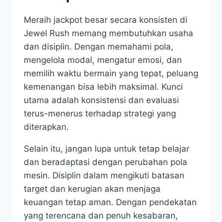
Meraih jackpot besar secara konsisten di
Jewel Rush memang membutuhkan usaha
dan disiplin. Dengan memahami pola,
mengelola modal, mengatur emosi, dan
memilih waktu bermain yang tepat, peluang
kemenangan bisa lebih maksimal. Kunci
utama adalah konsistensi dan evaluasi
terus-menerus terhadap strategi yang
diterapkan.
Selain itu, jangan lupa untuk tetap belajar
dan beradaptasi dengan perubahan pola
mesin. Disiplin dalam mengikuti batasan
target dan kerugian akan menjaga
keuangan tetap aman. Dengan pendekatan
yang terencana dan penuh kesabaran,