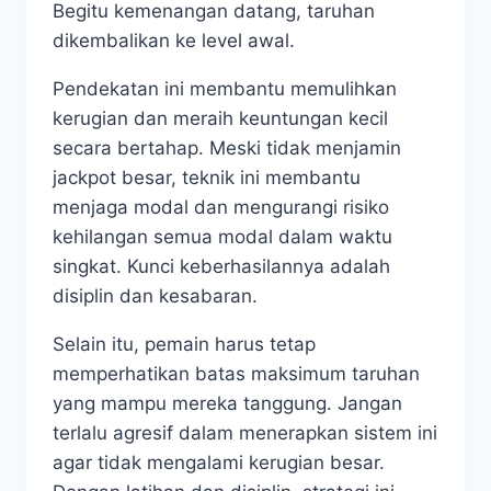
Begitu kemenangan datang, taruhan
dikembalikan ke level awal.
Pendekatan ini membantu memulihkan
kerugian dan meraih keuntungan kecil
secara bertahap. Meski tidak menjamin
jackpot besar, teknik ini membantu
menjaga modal dan mengurangi risiko
kehilangan semua modal dalam waktu
singkat. Kunci keberhasilannya adalah
disiplin dan kesabaran.
Selain itu, pemain harus tetap
memperhatikan batas maksimum taruhan
yang mampu mereka tanggung. Jangan
terlalu agresif dalam menerapkan sistem ini
agar tidak mengalami kerugian besar.