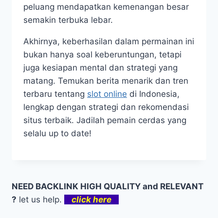
peluang mendapatkan kemenangan besar
semakin terbuka lebar.
Akhirnya, keberhasilan dalam permainan ini
bukan hanya soal keberuntungan, tetapi
juga kesiapan mental dan strategi yang
matang. Temukan berita menarik dan tren
terbaru tentang
slot online
di Indonesia,
lengkap dengan strategi dan rekomendasi
situs terbaik. Jadilah pemain cerdas yang
selalu up to date!
NEED BACKLINK HIGH QUALITY and RELEVANT
?
let us help.
click here