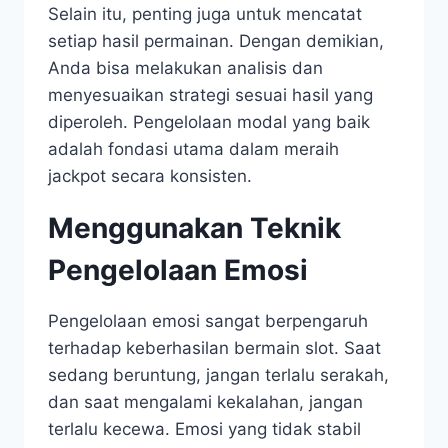
Selain itu, penting juga untuk mencatat
setiap hasil permainan. Dengan demikian,
Anda bisa melakukan analisis dan
menyesuaikan strategi sesuai hasil yang
diperoleh. Pengelolaan modal yang baik
adalah fondasi utama dalam meraih
jackpot secara konsisten.
Menggunakan Teknik
Pengelolaan Emosi
Pengelolaan emosi sangat berpengaruh
terhadap keberhasilan bermain slot. Saat
sedang beruntung, jangan terlalu serakah,
dan saat mengalami kekalahan, jangan
terlalu kecewa. Emosi yang tidak stabil