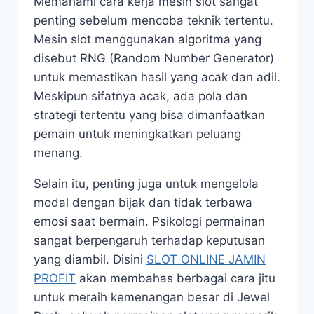
Memahami cara kerja mesin slot sangat
penting sebelum mencoba teknik tertentu.
Mesin slot menggunakan algoritma yang
disebut RNG (Random Number Generator)
untuk memastikan hasil yang acak dan adil.
Meskipun sifatnya acak, ada pola dan
strategi tertentu yang bisa dimanfaatkan
pemain untuk meningkatkan peluang
menang.
Selain itu, penting juga untuk mengelola
modal dengan bijak dan tidak terbawa
emosi saat bermain. Psikologi permainan
sangat berpengaruh terhadap keputusan
yang diambil. Disini
SLOT ONLINE JAMIN
PROFIT
akan membahas berbagai cara jitu
untuk meraih kemenangan besar di Jewel