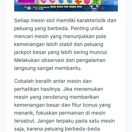
Setiap mesin slot memiliki karakteristik dan
peluang yang berbeda. Penting untuk
mencari mesin yang menunjukkan pola
kemenangan lebih stabil dan peluang
jackpot besar yang lebih sering muncul.
Melakukan observasi dan pengalaman
langsung sangat membantu.
Cobalah beralih antar mesin dan
perhatikan hasilnya. Jika menemukan
mesin yang cenderung memberikan
kemenangan besar dan fitur bonus yang
menarik, fokuskan permainan di mesin
tersebut. Jangan terpaku pada satu mesin
saja, karena peluang berbeda-beda.