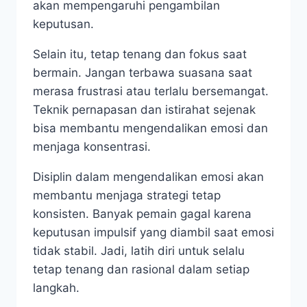
akan mempengaruhi pengambilan
keputusan.
Selain itu, tetap tenang dan fokus saat
bermain. Jangan terbawa suasana saat
merasa frustrasi atau terlalu bersemangat.
Teknik pernapasan dan istirahat sejenak
bisa membantu mengendalikan emosi dan
menjaga konsentrasi.
Disiplin dalam mengendalikan emosi akan
membantu menjaga strategi tetap
konsisten. Banyak pemain gagal karena
keputusan impulsif yang diambil saat emosi
tidak stabil. Jadi, latih diri untuk selalu
tetap tenang dan rasional dalam setiap
langkah.