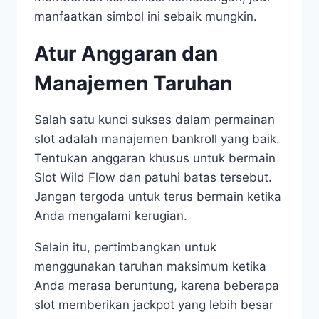
manfaatkan simbol ini sebaik mungkin.
Atur Anggaran dan
Manajemen Taruhan
Salah satu kunci sukses dalam permainan
slot adalah manajemen bankroll yang baik.
Tentukan anggaran khusus untuk bermain
Slot Wild Flow dan patuhi batas tersebut.
Jangan tergoda untuk terus bermain ketika
Anda mengalami kerugian.
Selain itu, pertimbangkan untuk
menggunakan taruhan maksimum ketika
Anda merasa beruntung, karena beberapa
slot memberikan jackpot yang lebih besar