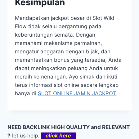
Kesimpulan
Mendapatkan jackpot besar di Slot Wild
Flow tidak selalu bergantung pada
keberuntungan semata. Dengan
memahami mekanisme permainan,
mengatur anggaran dengan bijak, dan
memanfaatkan bonus yang tersedia, Anda
dapat meningkatkan peluang Anda untuk
meraih kemenangan. Ayo simak dan ikuti
terus informasi slot online secara lengkap
hanya di
SLOT ONLINE JAMIN JACKPOT
.
NEED BACKLINK HIGH QUALITY and RELEVANT
?
let us help.
click here