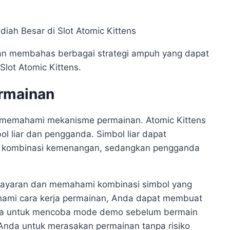
n membahas berbagai strategi ampuh yang dapat
Slot Atomic Kittens.
rmainan
k memahami mekanisme permainan. Atomic Kittens
l liar dan pengganda. Simbol liar dapat
an kombinasi kemenangan, sedangkan pengganda
ayaran dan memahami kombinasi simbol yang
hami cara kerja permainan, Anda dapat membuat
 juga untuk mencoba mode demo sebelum bermain
nda untuk merasakan permainan tanpa risiko