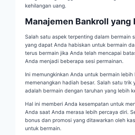
kehilangan uang.
Manajemen Bankroll yang E
Salah satu aspek terpenting dalam bermain 
yang dapat Anda habiskan untuk bermain dan
terus bermain jika Anda telah mencapai bat
Anda menjadi beberapa sesi permainan.
Ini memungkinkan Anda untuk bermain lebih
memenangkan hadiah besar. Salah satu trik
adalah bermain dengan taruhan yang lebih k
Hal ini memberi Anda kesempatan untuk men
Anda saat Anda merasa lebih percaya diri. Se
bonus dan promosi yang ditawarkan oleh kas
untuk bermain.