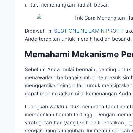
untuk memenangkan hadiah besar.
Dibawah ini
SLOT ONLINE JAMIN PROFIT
aka
Anda terapkan untuk meraih hadiah besar di 
Memahami Mekanisme Pe
Sebelum Anda mulai bermain, penting untu
menawarkan berbagai simbol, termasuk simbo
menggantikan simbol lain untuk menciptak
dapat meningkatkan nilai kemenangan Anda.
Luangkan waktu untuk membaca tabel pemb
memberikan hadiah tertinggi. Dengan mema
strategi taruhan yang lebih baik. Pastikan
dengan uang sungguhan. Ini memungkinkan A