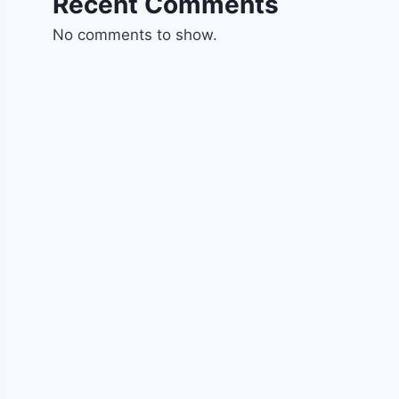
Recent Comments
No comments to show.