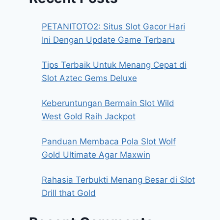
PETANITOTO2: Situs Slot Gacor Hari
Ini Dengan Update Game Terbaru
Tips Terbaik Untuk Menang Cepat di
Slot Aztec Gems Deluxe
Keberuntungan Bermain Slot Wild
West Gold Raih Jackpot
Panduan Membaca Pola Slot Wolf
Gold Ultimate Agar Maxwin
Rahasia Terbukti Menang Besar di Slot
Drill that Gold