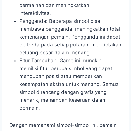
permainan dan meningkatkan
interaktivitas.
Pengganda: Beberapa simbol bisa
membawa pengganda, meningkatkan total
kemenangan pemain. Pengganda ini dapat
berbeda pada setiap putaran, menciptakan
peluang besar dalam menang.
Fitur Tambahan: Game ini mungkin
memiliki fitur berupa simbol yang dapat
mengubah posisi atau memberikan
kesempatan ekstra untuk menang. Semua
simbol dirancang dengan grafis yang
menarik, menambah keseruan dalam
bermain.
Dengan memahami simbol-simbol ini, pemain