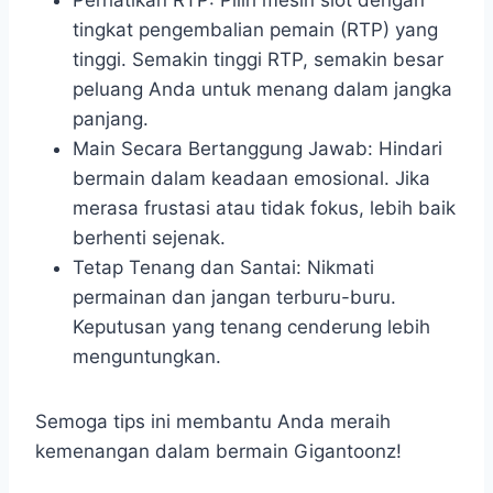
Perhatikan RTP: Pilih mesin slot dengan
tingkat pengembalian pemain (RTP) yang
tinggi. Semakin tinggi RTP, semakin besar
peluang Anda untuk menang dalam jangka
panjang.
Main Secara Bertanggung Jawab: Hindari
bermain dalam keadaan emosional. Jika
merasa frustasi atau tidak fokus, lebih baik
berhenti sejenak.
Tetap Tenang dan Santai: Nikmati
permainan dan jangan terburu-buru.
Keputusan yang tenang cenderung lebih
menguntungkan.
Semoga tips ini membantu Anda meraih
kemenangan dalam bermain Gigantoonz!