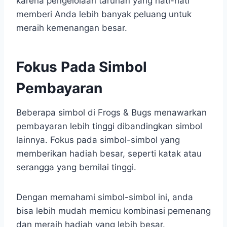
karena pengelolaan taruhan yang hati-hati
memberi Anda lebih banyak peluang untuk
meraih kemenangan besar.
Fokus Pada Simbol
Pembayaran
Beberapa simbol di Frogs & Bugs menawarkan
pembayaran lebih tinggi dibandingkan simbol
lainnya. Fokus pada simbol-simbol yang
memberikan hadiah besar, seperti katak atau
serangga yang bernilai tinggi.
Dengan memahami simbol-simbol ini, anda
bisa lebih mudah memicu kombinasi pemenang
dan meraih hadiah yang lebih besar.