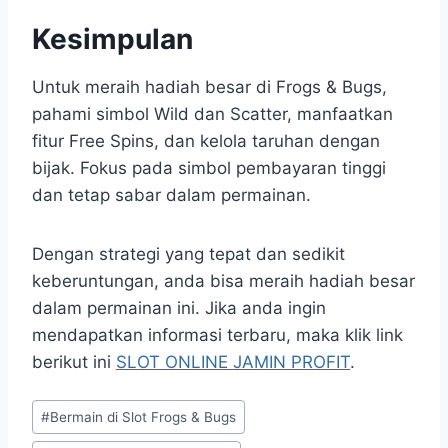
Kesimpulan
Untuk meraih hadiah besar di Frogs & Bugs,
pahami simbol Wild dan Scatter, manfaatkan
fitur Free Spins, dan kelola taruhan dengan
bijak. Fokus pada simbol pembayaran tinggi
dan tetap sabar dalam permainan.
Dengan strategi yang tepat dan sedikit
keberuntungan, anda bisa meraih hadiah besar
dalam permainan ini. Jika anda ingin
mendapatkan informasi terbaru, maka klik link
berikut ini
SLOT ONLINE JAMIN PROFIT
.
Post
#
Bermain di Slot Frogs & Bugs
Tags: