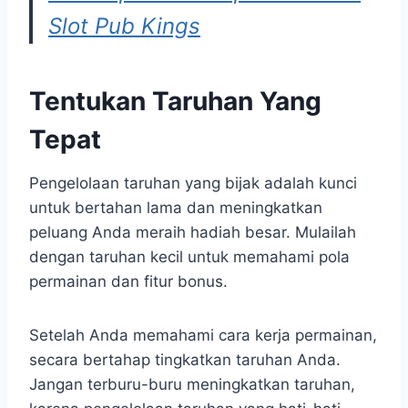
Slot Pub Kings
Tentukan Taruhan Yang
Tepat
Pengelolaan taruhan yang bijak adalah kunci
untuk bertahan lama dan meningkatkan
peluang Anda meraih hadiah besar. Mulailah
dengan taruhan kecil untuk memahami pola
permainan dan fitur bonus.
Setelah Anda memahami cara kerja permainan,
secara bertahap tingkatkan taruhan Anda.
Jangan terburu-buru meningkatkan taruhan,