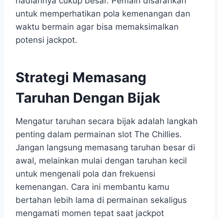
hadiahnya cukup besar. Pemain disarankan
untuk memperhatikan pola kemenangan dan
waktu bermain agar bisa memaksimalkan
potensi jackpot.
Strategi Memasang
Taruhan Dengan Bijak
Mengatur taruhan secara bijak adalah langkah
penting dalam permainan slot The Chillies.
Jangan langsung memasang taruhan besar di
awal, melainkan mulai dengan taruhan kecil
untuk mengenali pola dan frekuensi
kemenangan. Cara ini membantu kamu
bertahan lebih lama di permainan sekaligus
mengamati momen tepat saat jackpot