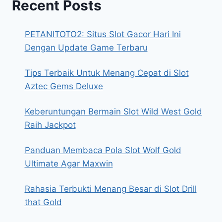
Recent Posts
PETANITOTO2: Situs Slot Gacor Hari Ini
Dengan Update Game Terbaru
Tips Terbaik Untuk Menang Cepat di Slot
Aztec Gems Deluxe
Keberuntungan Bermain Slot Wild West Gold
Raih Jackpot
Panduan Membaca Pola Slot Wolf Gold
Ultimate Agar Maxwin
Rahasia Terbukti Menang Besar di Slot Drill
that Gold