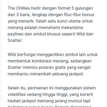
The Chillies hadir dengan format 5 gulungan
dan 3 baris, lengkap dengan fitur-fitur bonus
yang menarik. Salah satu kunci utama untuk
menang adalah memahami mekanisme
paylines dan simbol khusus seperti Wild dan
Scatter.
Wild berfungsi menggantikan simbol lain untuk
membentuk kombinasi menang, sedangkan
Scatter memicu putaran gratis yang sangat
membantu menambah peluang jackpot.
Selain itu, permainan ini menggunakan sistem
volatilitas sedang hingga tinggi, yang berarti
hadiah jackpot memang jarang muncul tapi