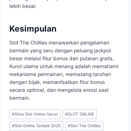
lebih besar.
Kesimpulan
Slot The Chillies menawarkan pengalaman
bermain yang seru dengan peluang jackpot
besar melalui fitur bonus dan putaran gratis.
Kunci utama untuk menang adalah memahami
mekanisme permainan, memasang taruhan
dengan bijak, memanfaatkan fitur bonus
secara optimal, dan mengelola emosi saat
bermain.
Post
#
Situs Slot Online Gacor
#
SLOT ONLINE
Tags:
#
Slot Online Terbaik 2025
#
Slot The Chillies