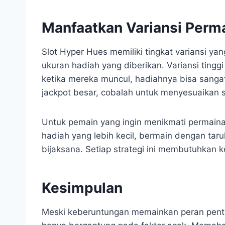
Manfaatkan Variansi Perm
Slot Hyper Hues memiliki tingkat variansi 
ukuran hadiah yang diberikan. Variansi tinggi
ketika mereka muncul, hadiahnya bisa sanga
jackpot besar, cobalah untuk menyesuaikan s
Untuk pemain yang ingin menikmati permai
hadiah yang lebih kecil, bermain dengan taru
bijaksana. Setiap strategi ini membutuhkan 
Kesimpulan
Meski keberuntungan memainkan peran penti