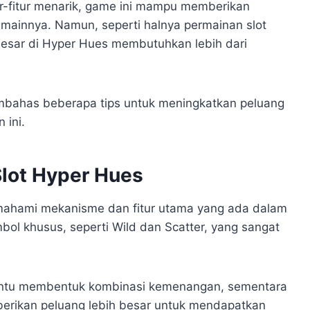
tur-fitur menarik, game ini mampu memberikan
ainnya. Namun, seperti halnya permainan slot
besar di Hyper Hues membutuhkan lebih dari
bahas beberapa tips untuk meningkatkan peluang
 ini.
Slot Hyper Hues
emahami mekanisme dan fitur utama yang ada dalam
l khusus, seperti Wild dan Scatter, yang sangat
antu membentuk kombinasi kemenangan, sementara
berikan peluang lebih besar untuk mendapatkan