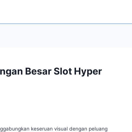
ngan Besar Slot Hyper
ggabungkan keseruan visual dengan peluang