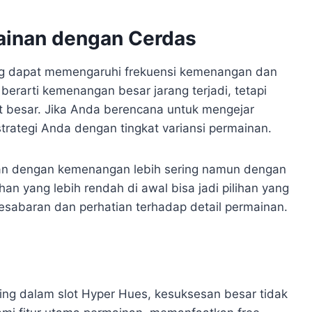
ainan dengan Cerdas
yang dapat memengaruhi frekuensi kemenangan dan
 berarti kemenangan besar jarang terjadi, tetapi
t besar. Jika Anda berencana untuk mengejar
trategi Anda dengan tingkat variansi permainan.
nan dengan kemenangan lebih sering namun dengan
han yang lebih rendah di awal bisa jadi pilihan yang
kesabaran dan perhatian terhadap detail permainan.
ng dalam slot Hyper Hues, kesuksesan besar tidak