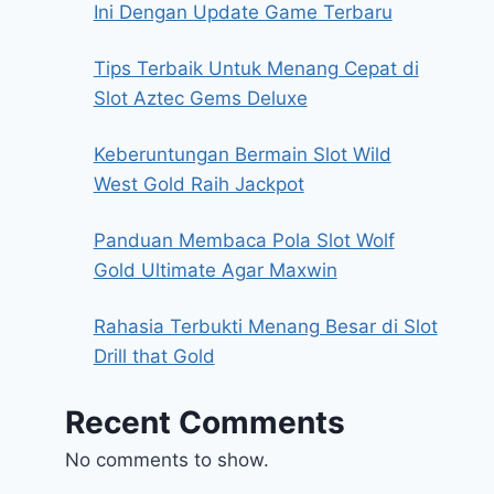
Ini Dengan Update Game Terbaru
Tips Terbaik Untuk Menang Cepat di
Slot Aztec Gems Deluxe
Keberuntungan Bermain Slot Wild
West Gold Raih Jackpot
Panduan Membaca Pola Slot Wolf
Gold Ultimate Agar Maxwin
Rahasia Terbukti Menang Besar di Slot
Drill that Gold
Recent Comments
No comments to show.