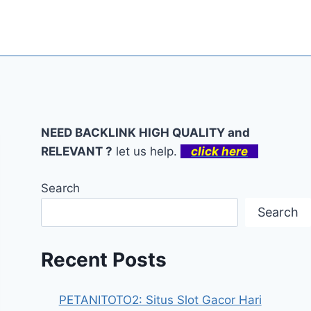
NEED BACKLINK HIGH QUALITY and
RELEVANT ?
let us help.
click here
Search
Search
Recent Posts
PETANITOTO2: Situs Slot Gacor Hari