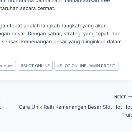
mi fitur utama permainan, memanfaatkan free
 taruhan secara cermat.
gan tepat adalah langkah-langkah yang akan
an besar. Dengan sabar, strategi yang tepat, dan
n sensasi kemenangan besar yang diinginkan dalam
er Hues
#
SLOT ONLINE
#
SLOT ONLINE JAMIN PROFIT
NEXT
t
Cara Unik Raih Kemenangan Besar Slot Hot Hot
Fruit