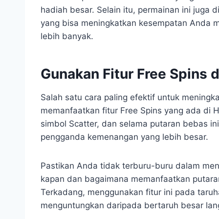
hadiah besar. Selain itu, permainan ini juga d
yang bisa meningkatkan kesempatan Anda m
lebih banyak.
Gunakan Fitur Free Spins 
Salah satu cara paling efektif untuk menin
memanfaatkan fitur Free Spins yang ada di Hy
simbol Scatter, dan selama putaran bebas 
pengganda kemenangan yang lebih besar.
Pastikan Anda tidak terburu-buru dalam menj
kapan dan bagaimana memanfaatkan putaran g
Terkadang, menggunakan fitur ini pada taruh
menguntungkan daripada bertaruh besar lan